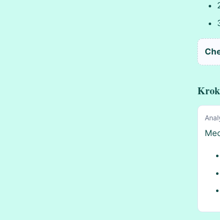
Che
Krok
Anal
Mec