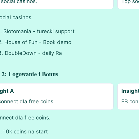
social casinos.
Top soc
ocial casinos.
1. Slotomania - turecki support
2. House of Fun - Book demo
3. DoubleDown - daily Ra
 2: Logowanie i Bonus
ight A
Insigh
onnect dla free coins.
FB conn
nnect dla free coins.
1. 10k coins na start