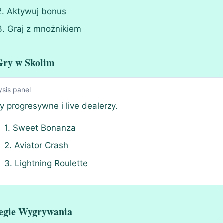
2. Aktywuj bonus
3. Graj z mnożnikiem
Gry w Skolim
ysis panel
ty progresywne i live dealerzy.
1. Sweet Bonanza
2. Aviator Crash
3. Lightning Roulette
tegie Wygrywania