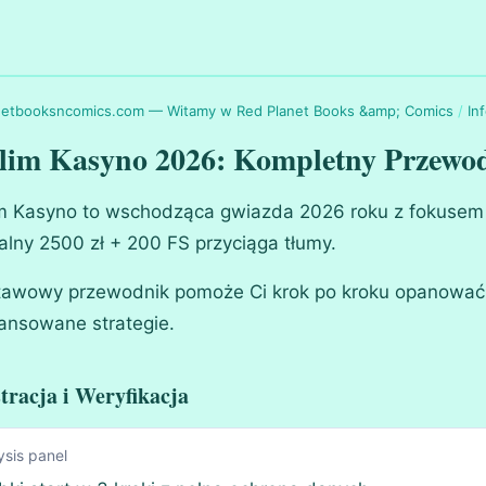
netbooksncomics.com — Witamy w Red Planet Books &amp; Comics
/
In
lim Kasyno 2026: Kompletny Przewo
m Kasyno to wschodząca gwiazda 2026 roku z fokusem na
alny 2500 zł + 200 FS przyciąga tłumy.
awowy przewodnik pomoże Ci krok po kroku opanować pl
nsowane strategie.
tracja i Weryfikacja
ysis panel