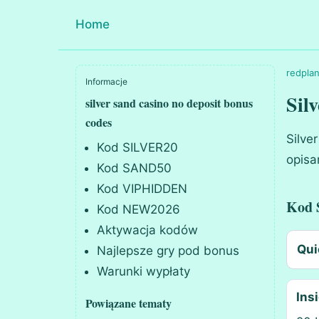
Home
redpla
Informacje
Sil
silver sand casino no deposit bonus
codes
Silve
Kod SILVER20
opisa
Kod SAND50
Kod VIPHIDDEN
Kod 
Kod NEW2026
Aktywacja kodów
Qui
Najlepsze gry pod bonus
Warunki wypłaty
Ins
Powiązane tematy