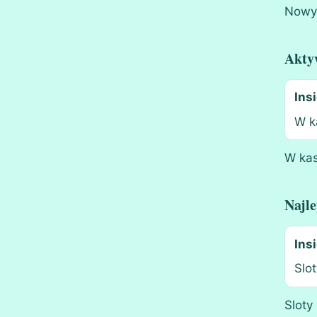
Nowy 
Akty
Ins
W ka
W kas
Najle
Ins
Slo
Sloty