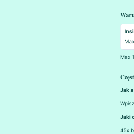
Waru
Ins
Max
Max 
Częs
Jak a
Wpisz
Jaki 
45x b