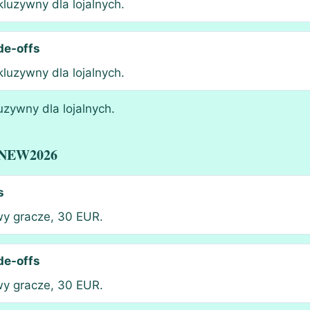
kluzywny dla lojalnych.
de-offs
kluzywny dla lojalnych.
uzywny dla lojalnych.
 NEW2026
s
y gracze, 30 EUR.
de-offs
y gracze, 30 EUR.