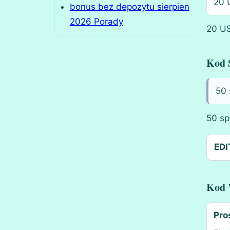
20 
bonus bez depozytu sierpien
2026 Porady
20 US
Kod 
50 
50 sp
EDI
Kod
Pro