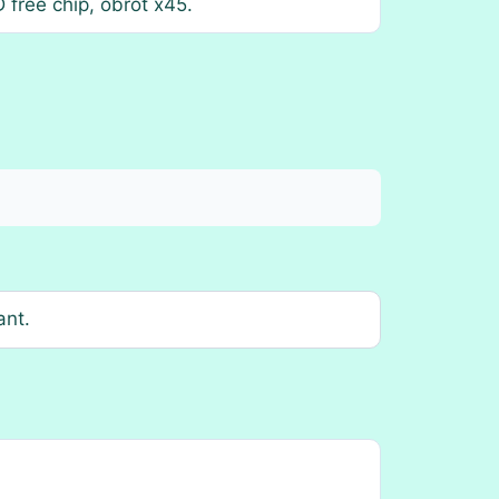
 free chip, obrót x45.
ant.