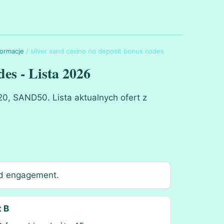
formacje
/
silver sand casino no deposit bonus codes
es - Lista 2026
0, SAND50. Lista aktualnych ofert z
and engagement.
t B