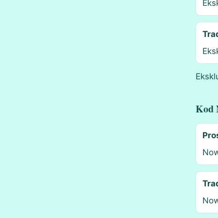
Eks
Tra
Eks
Ekskl
Kod
Pro
Now
Tra
Now