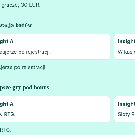
gracze, 30 EUR.
wacja kodów
ight A
Insigh
sjerze po rejestracji.
W kasje
jerze po rejestracji.
psze gry pod bonus
ight A
Insigh
ty RTG.
Sloty 
 RTG.