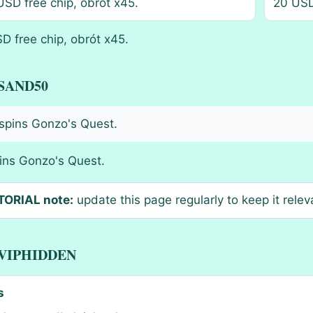
USD free chip, obrót x45.
20 USD
D free chip, obrót x45.
SAND50
spins Gonzo's Quest.
ins Gonzo's Quest.
TORIAL note:
update this page regularly to keep it relev
 VIPHIDDEN
s