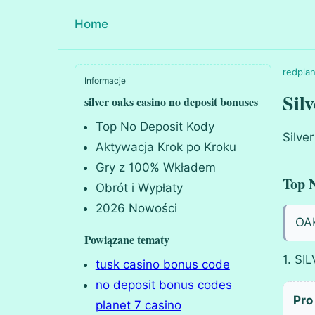
Home
redpla
Informacje
Sil
silver oaks casino no deposit bonuses
Top No Deposit Kody
Silve
Aktywacja Krok po Kroku
Gry z 100% Wkładem
Top 
Obrót i Wypłaty
2026 Nowości
OAK
Powiązane tematy
1. SI
tusk casino bonus code
no deposit bonus codes
Pro 
planet 7 casino