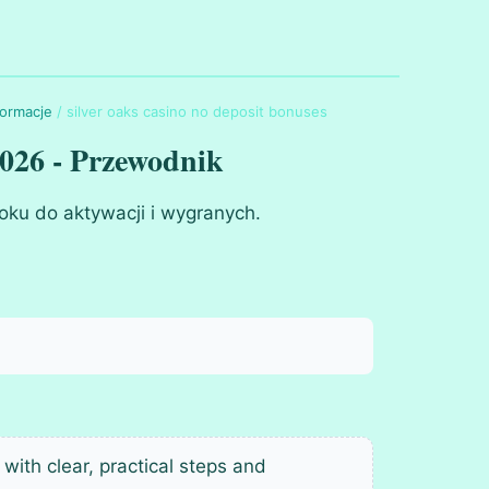
formacje
/
silver oaks casino no deposit bonuses
2026 - Przewodnik
oku do aktywacji i wygranych.
with clear, practical steps and