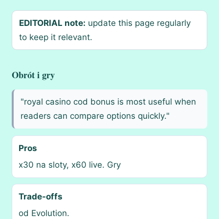
EDITORIAL note:
update this page regularly
to keep it relevant.
Obrót i gry
"royal casino cod bonus is most useful when
readers can compare options quickly."
Pros
x30 na sloty, x60 live. Gry
Trade-offs
od Evolution.