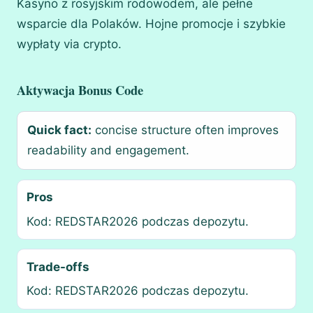
Kasyno z rosyjskim rodowodem, ale pełne
wsparcie dla Polaków. Hojne promocje i szybkie
wypłaty via crypto.
Aktywacja Bonus Code
Quick fact:
concise structure often improves
readability and engagement.
Pros
Kod: REDSTAR2026 podczas depozytu.
Trade-offs
Kod: REDSTAR2026 podczas depozytu.