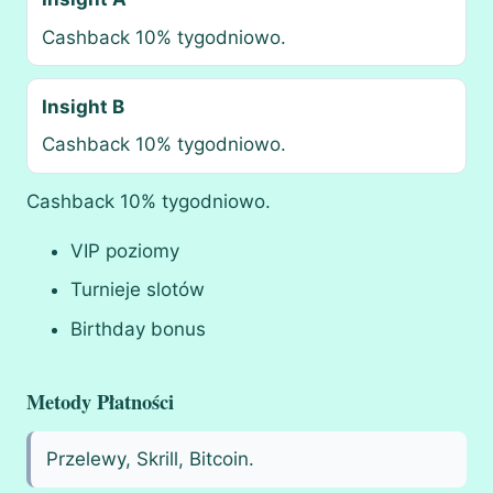
Cashback 10% tygodniowo.
Insight B
Cashback 10% tygodniowo.
Cashback 10% tygodniowo.
VIP poziomy
Turnieje slotów
Birthday bonus
Metody Płatności
Przelewy, Skrill, Bitcoin.