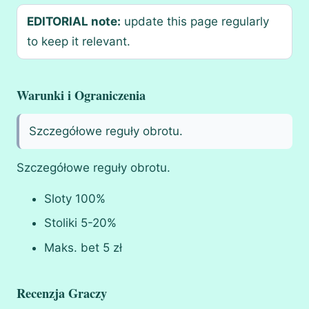
EDITORIAL note:
update this page regularly
to keep it relevant.
Warunki i Ograniczenia
Szczegółowe reguły obrotu.
Szczegółowe reguły obrotu.
Sloty 100%
Stoliki 5-20%
Maks. bet 5 zł
Recenzja Graczy