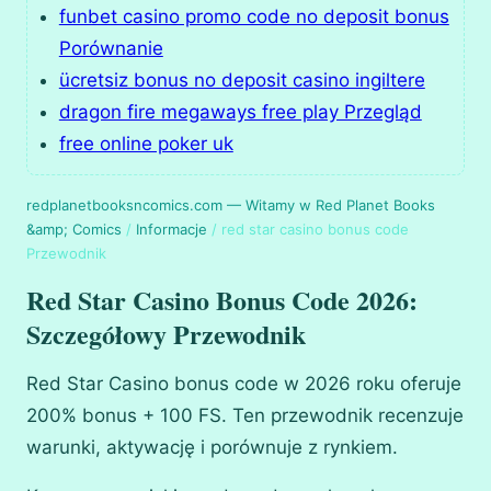
funbet casino promo code no deposit bonus
Porównanie
ücretsiz bonus no deposit casino ingiltere
dragon fire megaways free play Przegląd
free online poker uk
redplanetbooksncomics.com — Witamy w Red Planet Books
&amp; Comics
/
Informacje
/
red star casino bonus code
Przewodnik
Red Star Casino Bonus Code 2026:
Szczegółowy Przewodnik
Red Star Casino bonus code w 2026 roku oferuje
200% bonus + 100 FS. Ten przewodnik recenzuje
warunki, aktywację i porównuje z rynkiem.