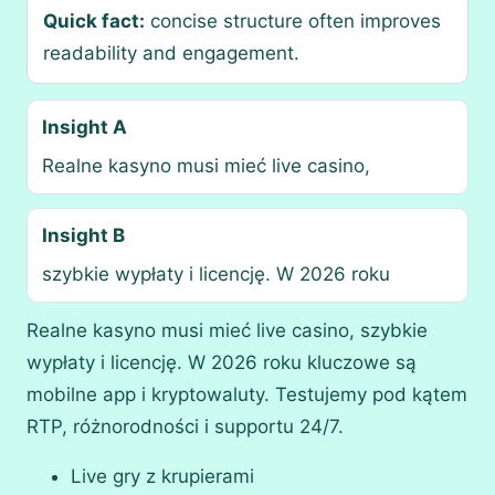
Quick fact:
concise structure often improves
readability and engagement.
Insight A
Realne kasyno musi mieć live casino,
Insight B
szybkie wypłaty i licencję. W 2026 roku
Realne kasyno musi mieć live casino, szybkie
wypłaty i licencję. W 2026 roku kluczowe są
mobilne app i kryptowaluty. Testujemy pod kątem
RTP, różnorodności i supportu 24/7.
Live gry z krupierami