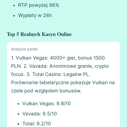
RTP powyżej 96%
Wypłaty w 24h
Top 5 Realnych Kasyn Online
Analysis panel
1. Vulkan Vegas: 4000+ gier, bonus 1500
PLN. 2. Vavada: Anonimowe granie, crypto
focus. 3. Total Casino: Legalne PL.
Porównanie tabelaryczne pokazuje Vulkan na
czele pod względem bonusów.
Vulkan Vegas: 9.8/10
Vavada: 9.5/10
Total: 9.2/10