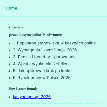
Home
Informacje
praca kasyno online Porównanie
1. Popularne stanowiska w kasynach online
2. Wymagania i kwalifikacje 2026
3. Pensje i benefity - porównanie
4. Wpłata wypłat via Neteller
5. Jak aplikować krok po kroku
6. Rynek pracy w Polsce 2026
Powiązane tematy
kasyno qmsgf 2026