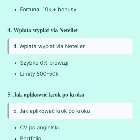
Fortuna: 10k + bonusy
4. Wpłata wypłat via Neteller
4. Wpłata wypłat via Neteller
Szybko 0% prowizji
Limity 500-50k
5. Jak aplikować krok po kroku
5. Jak aplikować krok po kroku
CV po angielsku
Portfolio