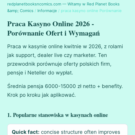
redplanetbooksncomics.com — Witamy w Red Planet Books
&amp; Comics
/
Informacje
/
praca kasyno online Porównanie
Praca Kasyno Online 2026 -
Porównanie Ofert i Wymagań
Praca w kasynie online kwitnie w 2026, z rolami
jak support, dealer live czy marketer. Ten
przewodnik porównuje oferty polskich firm,
pensje i Neteller do wypłat.
Średnia pensja 6000-15000 zł netto + benefity.
Krok po kroku jak aplikować.
1. Popularne stanowiska w kasynach online
Quick fact:
concise structure often improves