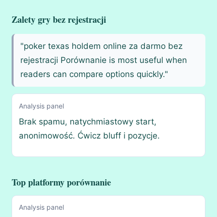
Zalety gry bez rejestracji
"poker texas holdem online za darmo bez
rejestracji Porównanie is most useful when
readers can compare options quickly."
Analysis panel
Brak spamu, natychmiastowy start,
anonimowość. Ćwicz bluff i pozycje.
Top platformy porównanie
Analysis panel