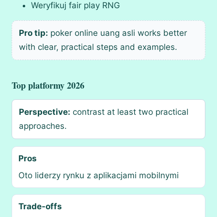
Weryfikuj fair play RNG
Pro tip:
poker online uang asli works better
with clear, practical steps and examples.
Top platformy 2026
Perspective:
contrast at least two practical
approaches.
Pros
Oto liderzy rynku z aplikacjami mobilnymi
Trade-offs