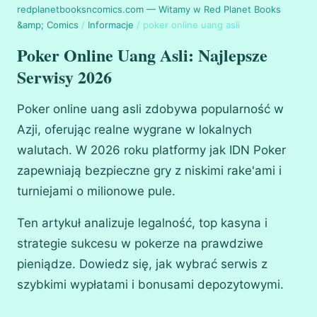
redplanetbooksncomics.com — Witamy w Red Planet Books
&amp; Comics
/
Informacje
/
poker online uang asli
Poker Online Uang Asli: Najlepsze
Serwisy 2026
Poker online uang asli zdobywa popularność w
Azji, oferując realne wygrane w lokalnych
walutach. W 2026 roku platformy jak IDN Poker
zapewniają bezpieczne gry z niskimi rake'ami i
turniejami o milionowe pule.
Ten artykuł analizuje legalność, top kasyna i
strategie sukcesu w pokerze na prawdziwe
pieniądze. Dowiedz się, jak wybrać serwis z
szybkimi wypłatami i bonusami depozytowymi.