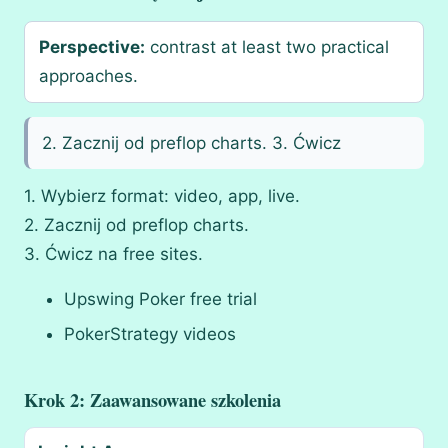
Perspective:
contrast at least two practical
approaches.
2. Zacznij od preflop charts. 3. Ćwicz
1. Wybierz format: video, app, live.
2. Zacznij od preflop charts.
3. Ćwicz na free sites.
Upswing Poker free trial
PokerStrategy videos
Krok 2: Zaawansowane szkolenia