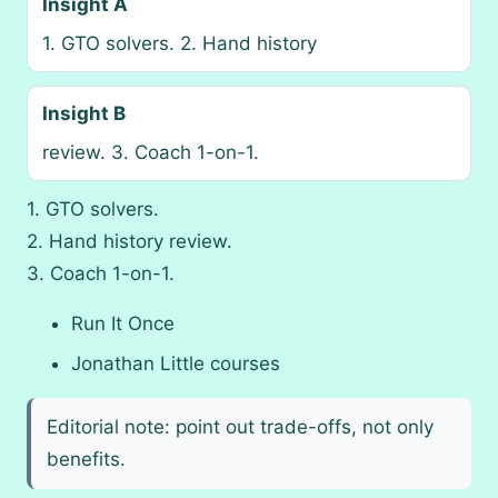
Insight A
1. GTO solvers. 2. Hand history
Insight B
review. 3. Coach 1-on-1.
1. GTO solvers.
2. Hand history review.
3. Coach 1-on-1.
Run It Once
Jonathan Little courses
Editorial note: point out trade-offs, not only
benefits.