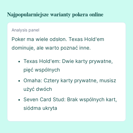
Najpopularniejsze warianty pokera online
Analysis panel
Poker ma wiele odsłon. Texas Hold'em
dominuje, ale warto poznać inne.
Texas Hold'em: Dwie karty prywatne,
pięć wspólnych
Omaha: Cztery karty prywatne, musisz
użyć dwóch
Seven Card Stud: Brak wspólnych kart,
siódma ukryta