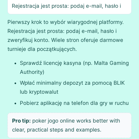
Rejestracja jest prosta: podaj e-mail, hasło i
Pierwszy krok to wybór wiarygodnej platformy.
Rejestracja jest prosta: podaj e-mail, hasło i
zweryfikuj konto. Wiele stron oferuje darmowe
turnieje dla początkujących.
Sprawdź licencję kasyna (np. Malta Gaming
Authority)
Wpłać minimalny depozyt za pomocą BLIK
lub kryptowalut
Pobierz aplikację na telefon dla gry w ruchu
Pro tip:
poker jogo online works better with
clear, practical steps and examples.