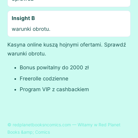
Insight B
warunki obrotu.
Kasyna online kuszą hojnymi ofertami. Sprawdź
warunki obrotu.
Bonus powitalny do 2000 zł
Freerolle codzienne
Program VIP z cashbackiem
© redplanetbooksncomics.com — Witamy w Red Planet
Books &amp; Comics