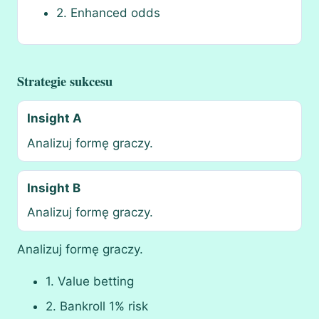
2. Enhanced odds
Strategie sukcesu
Insight A
Analizuj formę graczy.
Insight B
Analizuj formę graczy.
Analizuj formę graczy.
1. Value betting
2. Bankroll 1% risk