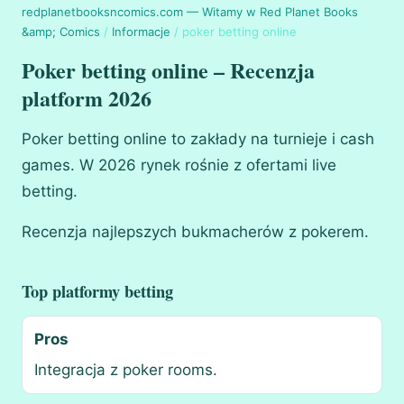
redplanetbooksncomics.com — Witamy w Red Planet Books
&amp; Comics
/
Informacje
/
poker betting online
Poker betting online – Recenzja
platform 2026
Poker betting online to zakłady na turnieje i cash
games. W 2026 rynek rośnie z ofertami live
betting.
Recenzja najlepszych bukmacherów z pokerem.
Top platformy betting
Pros
Integracja z poker rooms.