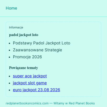
Home
Informacje
padol jackpot loto
Podstawy Padol Jackpot Loto
Zaawansowane Strategie
Promocje 2026
Powiązane tematy
super ace jackpot
jackpot slot game
euro jackpot 23.08 2026
redplanetbooksncomics.com — Witamy w Red Planet Books