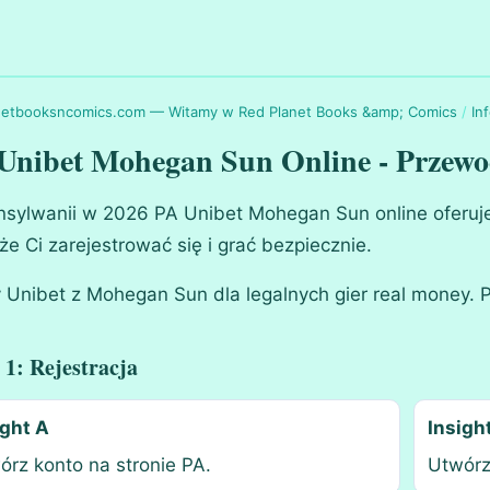
netbooksncomics.com — Witamy w Red Planet Books &amp; Comics
/
In
Unibet Mohegan Sun Online - Przewo
sylwanii w 2026 PA Unibet Mohegan Sun online oferuje
e Ci zarejestrować się i grać bezpiecznie.
 Unibet z Mohegan Sun dla legalnych gier real money. Po
1: Rejestracja
ight A
Insigh
órz konto na stronie PA.
Utwórz