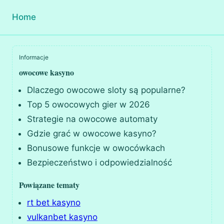
Home
Informacje
owocowe kasyno
Dlaczego owocowe sloty są popularne?
Top 5 owocowych gier w 2026
Strategie na owocowe automaty
Gdzie grać w owocowe kasyno?
Bonusowe funkcje w owocówkach
Bezpieczeństwo i odpowiedzialność
Powiązane tematy
rt bet kasyno
vulkanbet kasyno