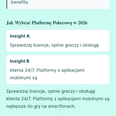
benefits.
Jak Wybrać Platformę Pokerową w 2026
Insight A
Sprawdzaj licencje, opinie graczy i obsługę
Insight B
klienta 24/7. Platformy z aplikacjami
mobilnymi są
Sprawdzaj licencje, opinie graczy i obsługę
klienta 24/7. Platformy z aplikacjami mobilnymi są
najlepsze do gry na smartfonach.