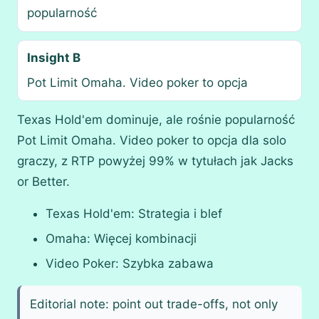
popularność
Insight B
Pot Limit Omaha. Video poker to opcja
Texas Hold'em dominuje, ale rośnie popularność
Pot Limit Omaha. Video poker to opcja dla solo
graczy, z RTP powyżej 99% w tytułach jak Jacks
or Better.
Texas Hold'em: Strategia i blef
Omaha: Więcej kombinacji
Video Poker: Szybka zabawa
Editorial note: point out trade-offs, not only