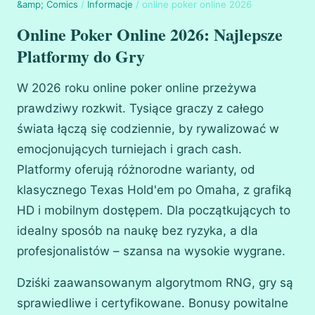
&amp; Comics
/
Informacje
/
online poker online 2026
Online Poker Online 2026: Najlepsze
Platformy do Gry
W 2026 roku online poker online przeżywa
prawdziwy rozkwit. Tysiące graczy z całego
świata łączą się codziennie, by rywalizować w
emocjonujących turniejach i grach cash.
Platformy oferują różnorodne warianty, od
klasycznego Texas Hold'em po Omaha, z grafiką
HD i mobilnym dostępem. Dla początkujących to
idealny sposób na naukę bez ryzyka, a dla
profesjonalistów – szansa na wysokie wygrane.
Dziśki zaawansowanym algorytmom RNG, gry są
sprawiedliwe i certyfikowane. Bonusy powitalne