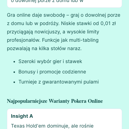
o dowolnej porze z domu lub w
Gra online daje swobodę – graj o dowolnej porze
z domu lub w podróży. Niskie stawki od 0,01 zł
przyciągają nowicjuszy, a wysokie limity
profesjonałów. Funkcje jak multi-tabling
pozwalają na kilka stołów naraz.
Szeroki wybór gier i stawek
Bonusy i promocje codzienne
Turnieje z gwarantowanymi pulami
Najpopularniejsze Warianty Pokera Online
Insight A
Texas Hold'em dominuje, ale rośnie