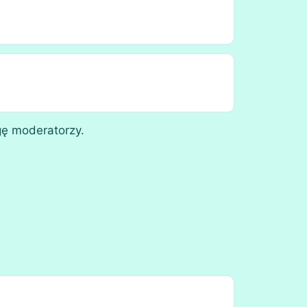
gę moderatorzy.