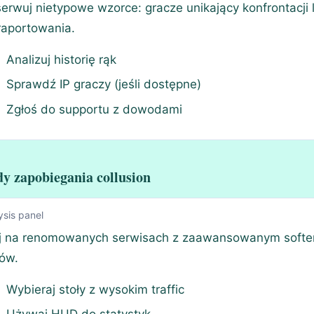
erwuj nietypowe wzorce: gracze unikający konfrontacji l
raportowania.
Analizuj historię rąk
Sprawdź IP graczy (jeśli dostępne)
Zgłoś do supportu z dowodami
y zapobiegania collusion
ysis panel
j na renomowanych serwisach z zaawansowanym softem 
łów.
Wybieraj stoły z wysokim traffic