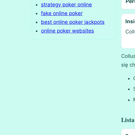
Per
strategy poker online
fake online poker
Ins
best online poker jackpots
online poker websites
Col
Collu
się c
Lista