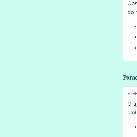
Obs
do 
Porad
Anal
Gra
sto