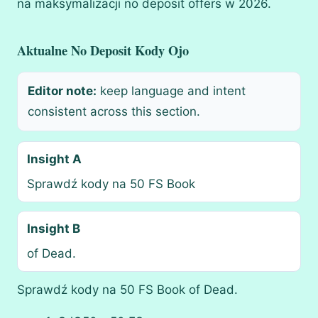
na maksymalizacji no deposit offers w 2026.
Aktualne No Deposit Kody Ojo
Editor note:
keep language and intent
consistent across this section.
Insight A
Sprawdź kody na 50 FS Book
Insight B
of Dead.
Sprawdź kody na 50 FS Book of Dead.