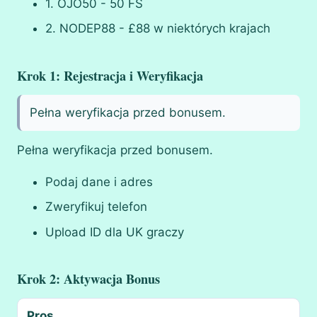
1. OJO50 - 50 FS
2. NODEP88 - £88 w niektórych krajach
Krok 1: Rejestracja i Weryfikacja
Pełna weryfikacja przed bonusem.
Pełna weryfikacja przed bonusem.
Podaj dane i adres
Zweryfikuj telefon
Upload ID dla UK graczy
Krok 2: Aktywacja Bonus
Pros