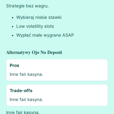
Strategie bez wagru.
Wybieraj niskie stawki
Low volatility slots
Wypłać małe wygrane ASAP
Alternatywy Ojo No Deposit
Pros
Inne fair kasyna.
Trade-offs
Inne fair kasyna.
Inne fair kasyna.