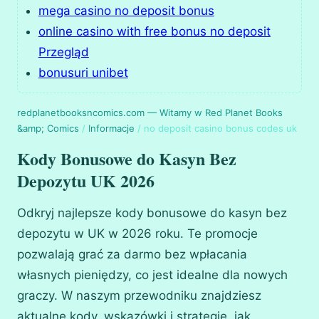
mega casino no deposit bonus
online casino with free bonus no deposit
Przegląd
bonusuri unibet
redplanetbooksncomics.com — Witamy w Red Planet Books
&amp; Comics
/
Informacje
/
no deposit casino bonus codes uk
Kody Bonusowe do Kasyn Bez
Depozytu UK 2026
Odkryj najlepsze kody bonusowe do kasyn bez
depozytu w UK w 2026 roku. Te promocje
pozwalają grać za darmo bez wpłacania
własnych pieniędzy, co jest idealne dla nowych
graczy. W naszym przewodniku znajdziesz
aktualne kody, wskazówki i strategie, jak