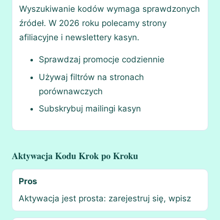
Wyszukiwanie kodów wymaga sprawdzonych
źródeł. W 2026 roku polecamy strony
afiliacyjne i newslettery kasyn.
Sprawdzaj promocje codziennie
Używaj filtrów na stronach
porównawczych
Subskrybuj mailingi kasyn
Aktywacja Kodu Krok po Kroku
Pros
Aktywacja jest prosta: zarejestruj się, wpisz