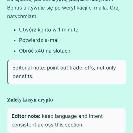
Bonus aktywuje się po weryfikacji e-maila. Graj
natychmiast.
Utwórz konto w 1 minutę
Potwierdź e-mail
Obróć x40 na slotach
Editorial note: point out trade-offs, not only
benefits.
Zalety kasyn crypto
Editor note:
keep language and intent
consistent across this section.