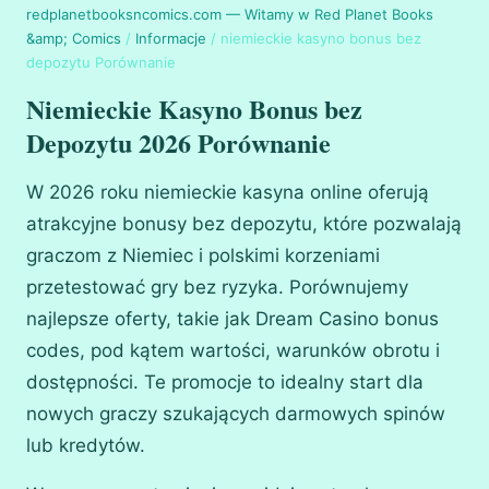
redplanetbooksncomics.com — Witamy w Red Planet Books
&amp; Comics
/
Informacje
/
niemieckie kasyno bonus bez
depozytu Porównanie
Niemieckie Kasyno Bonus bez
Depozytu 2026 Porównanie
W 2026 roku niemieckie kasyna online oferują
atrakcyjne bonusy bez depozytu, które pozwalają
graczom z Niemiec i polskimi korzeniami
przetestować gry bez ryzyka. Porównujemy
najlepsze oferty, takie jak Dream Casino bonus
codes, pod kątem wartości, warunków obrotu i
dostępności. Te promocje to idealny start dla
nowych graczy szukających darmowych spinów
lub kredytów.