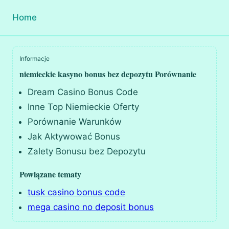
Home
Informacje
niemieckie kasyno bonus bez depozytu Porównanie
Dream Casino Bonus Code
Inne Top Niemieckie Oferty
Porównanie Warunków
Jak Aktywować Bonus
Zalety Bonusu bez Depozytu
Powiązane tematy
tusk casino bonus code
mega casino no deposit bonus