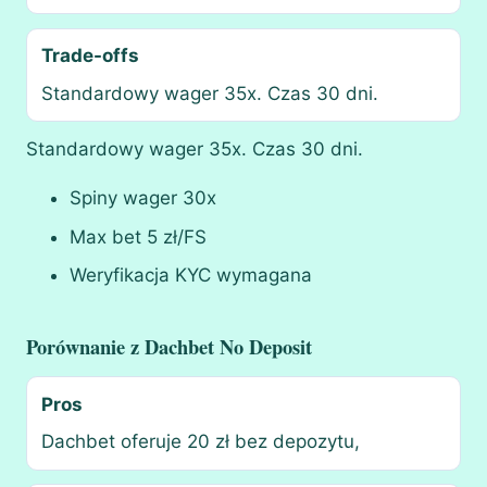
Trade-offs
Standardowy wager 35x. Czas 30 dni.
Standardowy wager 35x. Czas 30 dni.
Spiny wager 30x
Max bet 5 zł/FS
Weryfikacja KYC wymagana
Porównanie z Dachbet No Deposit
Pros
Dachbet oferuje 20 zł bez depozytu,