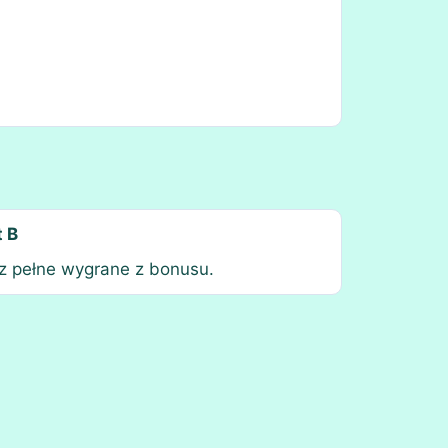
t B
z pełne wygrane z bonusu.