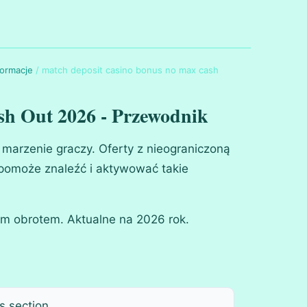
formacje
/
match deposit casino bonus no max cash
h Out 2026 - Przewodnik
marzenie graczy. Oferty z nieograniczoną
pomoże znaleźć i aktywować takie
im obrotem. Aktualne na 2026 rok.
s section.