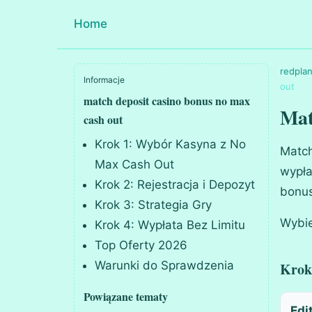
Home
redpla
Informacje
out
match deposit casino bonus no max
Mat
cash out
Krok 1: Wybór Kasyna z No
Match
Max Cash Out
wypła
Krok 2: Rejestracja i Depozyt
bonus
Krok 3: Strategia Gry
Wybie
Krok 4: Wypłata Bez Limitu
Top Oferty 2026
Warunki do Sprawdzenia
Krok
Powiązane tematy
Edi