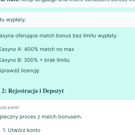
itu wypłaty.
asyna oferujące match bonus bez limitu wypłaty.
Kasyno A: 400% match no max
Kasyno B: 300% + brak limitu
Sprawdź licencję
2: Rejestracja i Depozyt
ysis panel
pieczny proces z match bonusem.
1. Utwórz konto