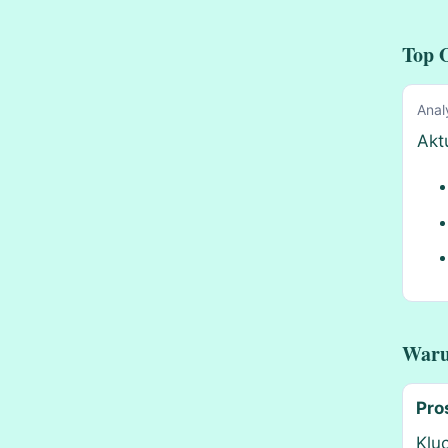
Top 
Anal
Akt
Waru
Pro
Klu