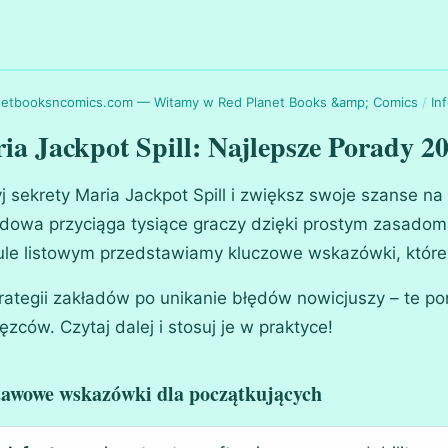
netbooksncomics.com — Witamy w Red Planet Books &amp; Comics
/
In
ia Jackpot Spill: Najlepsze Porady 2
j sekrety Maria Jackpot Spill i zwiększ swoje szanse n
dowa przyciąga tysiące graczy dzięki prostym zasad
ule listowym przedstawiamy kluczowe wskazówki, któr
rategii zakładów po unikanie błędów nowicjuszy – te p
ęzców. Czytaj dalej i stosuj je w praktyce!
tawowe wskazówki dla początkujących