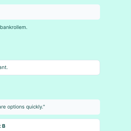
 bankrollem.
ant.
re options quickly."
t B