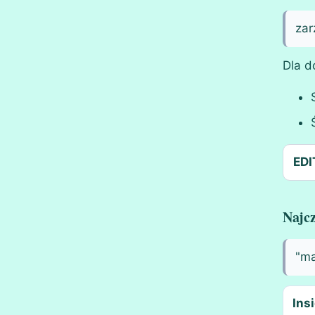
zar
Dla d
EDI
Najcz
"ma
Ins