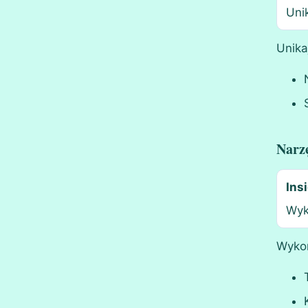
Unik
Unika
Narz
Ins
Wyko
Wykor