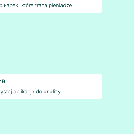
pułapek, które tracą pieniądze.
t B
staj aplikacje do analizy.