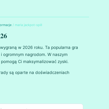
formacje
/
maria jackpot-spill
026
a wygraną w 2026 roku. Ta popularna gra
om i ogromnym nagrodom. W naszym
e pomogą Ci maksymalizować zyski.
orady są oparte na doświadczeniach