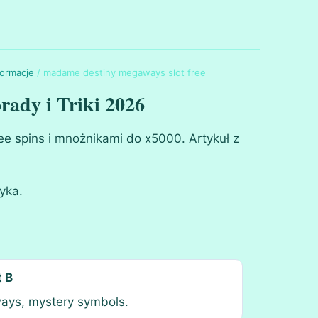
formacje
/
madame destiny megaways slot free
rady i Triki 2026
ee spins i mnożnikami do x5000. Artykuł z
yka.
t B
ys, mystery symbols.