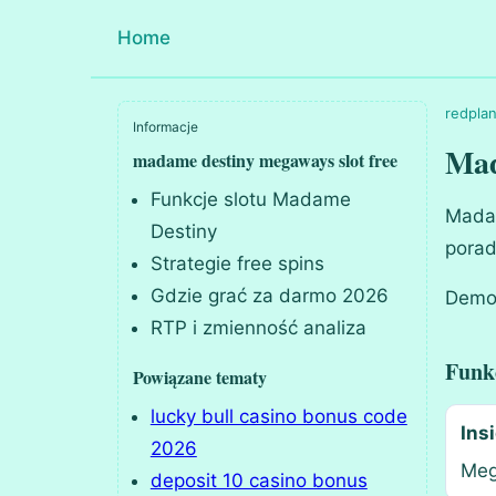
Home
redpla
Informacje
Mad
madame destiny megaways slot free
Funkcje slotu Madame
Madam
Destiny
porad
Strategie free spins
Gdzie grać za darmo 2026
Demo 
RTP i zmienność analiza
Funk
Powiązane tematy
lucky bull casino bonus code
Ins
2026
Meg
deposit 10 casino bonus