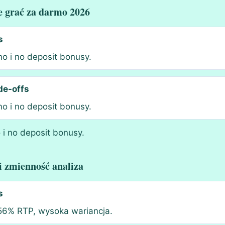
e grać za darmo 2026
s
o i no deposit bonusy.
de-offs
o i no deposit bonusy.
i no deposit bonusy.
i zmienność analiza
s
56% RTP, wysoka wariancja.