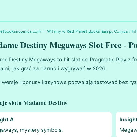
netbooksncomics.com — Witamy w Red Planet Books &amp; Comics
/
In
ame Destiny Megaways Slot Free - Po
e Destiny Megaways to hit slot od Pragmatic Play z fr
ami, jak grać za darmo i wygrywać w 2026.
wersje i bonusy kasynowe pozwalają testować bez ryz
cje slotu Madame Destiny
ight A
Insigh
aways, mystery symbols.
Megawa