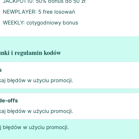
JACKPOT10: 50% bonus do 50 zł
NEWPLAYER: 5 free losowań
WEEKLY: cotygodniowy bonus
nki i regulamin kodów
s
kaj błędów w użyciu promocji.
de-offs
kaj błędów w użyciu promocji.
j błędów w użyciu promocji.