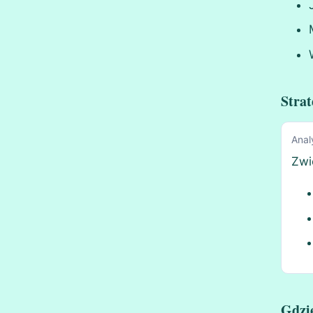
Stra
Anal
Zwi
Gdzi