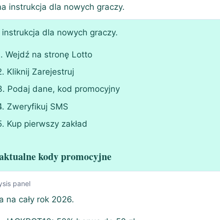
na instrukcja dla nowych graczy.
 instrukcja dla nowych graczy.
1. Wejdź na stronę Lotto
2. Kliknij Zarejestruj
3. Podaj dane, kod promocyjny
4. Zweryfikuj SMS
5. Kup pierwszy zakład
 aktualne kody promocyjne
ysis panel
ta na cały rok 2026.