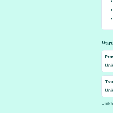
Waru
Pro
Uni
Tra
Uni
Unika