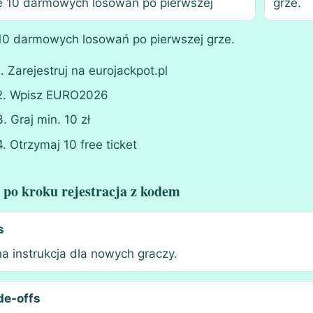
e 10 darmowych losowań po pierwszej
grze.
10 darmowych losowań po pierwszej grze.
1. Zarejestruj na eurojackpot.pl
2. Wpisz EURO2026
3. Graj min. 10 zł
4. Otrzymaj 10 free ticket
 po kroku rejestracja z kodem
s
na instrukcja dla nowych graczy.
de-offs