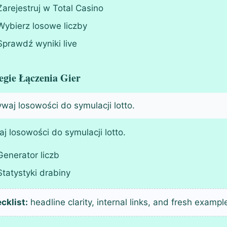
Zarejestruj w Total Casino
Wybierz losowe liczby
Sprawdź wyniki live
egie Łączenia Gier
waj losowości do symulacji lotto.
j losowości do symulacji lotto.
Generator liczb
Statystyki drabiny
cklist:
headline clarity, internal links, and fresh exampl