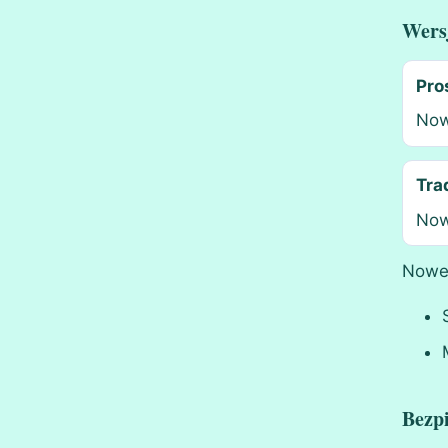
Wers
Pro
Now
Tra
Now
Nowe 
Bezp