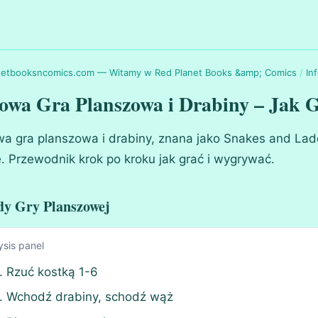
netbooksncomics.com — Witamy w Red Planet Books &amp; Comics
/
In
owa Gra Planszowa i Drabiny – Jak 
a gra planszowa i drabiny, znana jako Snakes and Ladd
e. Przewodnik krok po kroku jak grać i wygrywać.
dy Gry Planszowej
ysis panel
Rzuć kostką 1-6
Wchodź drabiny, schodź wąż