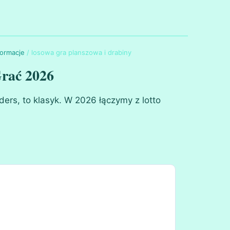
formacje
/
losowa gra planszowa i drabiny
Grać 2026
ers, to klasyk. W 2026 łączymy z lotto