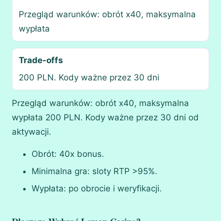
Przegląd warunków: obrót x40, maksymalna
wypłata
Trade-offs
200 PLN. Kody ważne przez 30 dni
Przegląd warunków: obrót x40, maksymalna
wypłata 200 PLN. Kody ważne przez 30 dni od
aktywacji.
Obrót: 40x bonus.
Minimalna gra: sloty RTP >95%.
Wypłata: po obrocie i weryfikacji.