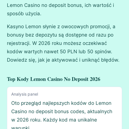
Lemon Casino no deposit bonus, ich wartość i
sposób użycia.
Kasyno Lemon słynie z owocowych promocji, a
bonusy bez depozytu są dostępne od razu po
rejestracji. W 2026 roku możesz oczekiwać
kodów wartych nawet 50 PLN lub 50 spinów.
Dowiedz się, jak je aktywować i uniknąć błędów.
Top Kody Lemon Casino No Deposit 2026
Analysis panel
Oto przegląd najlepszych kodów do Lemon
Casino no deposit bonus codes, aktualnych
w 2026 roku. Każdy kod ma unikalne
warunki.