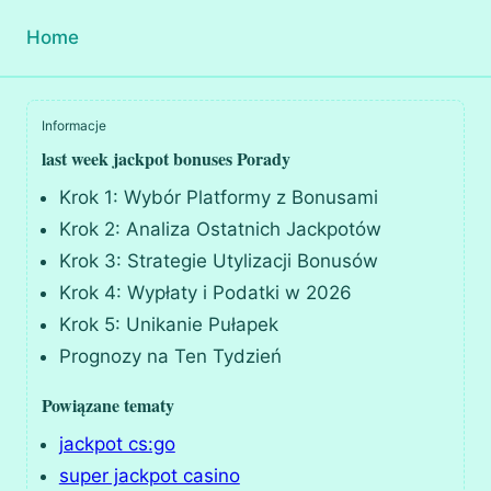
Home
Informacje
last week jackpot bonuses Porady
Krok 1: Wybór Platformy z Bonusami
Krok 2: Analiza Ostatnich Jackpotów
Krok 3: Strategie Utylizacji Bonusów
Krok 4: Wypłaty i Podatki w 2026
Krok 5: Unikanie Pułapek
Prognozy na Ten Tydzień
Powiązane tematy
jackpot cs:go
super jackpot casino