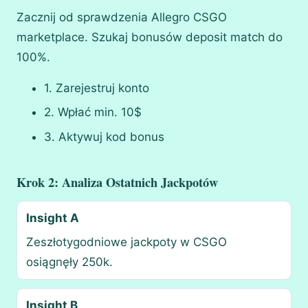
Zacznij od sprawdzenia Allegro CSGO
marketplace. Szukaj bonusów deposit match do
100%.
1. Zarejestruj konto
2. Wpłać min. 10$
3. Aktywuj kod bonus
Krok 2: Analiza Ostatnich Jackpotów
Insight A
Zeszłotygodniowe jackpoty w CSGO
osiągnęły 250k.
Insight B