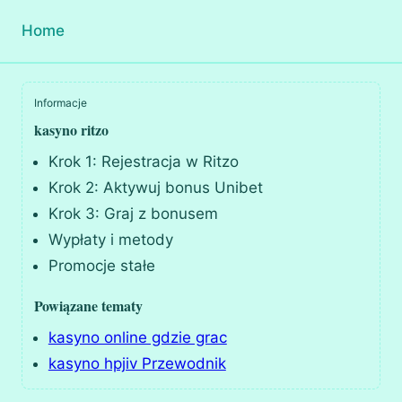
Home
Informacje
kasyno ritzo
Krok 1: Rejestracja w Ritzo
Krok 2: Aktywuj bonus Unibet
Krok 3: Graj z bonusem
Wypłaty i metody
Promocje stałe
Powiązane tematy
kasyno online gdzie grac
kasyno hpjiv Przewodnik