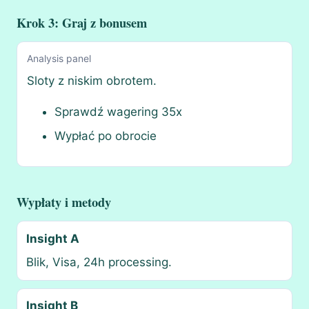
Krok 3: Graj z bonusem
Analysis panel
Sloty z niskim obrotem.
Sprawdź wagering 35x
Wypłać po obrocie
Wypłaty i metody
Insight A
Blik, Visa, 24h processing.
Insight B