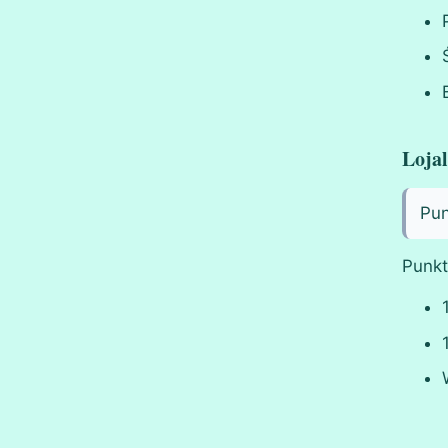
Loja
Pun
Punkt