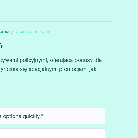
formacje
/
kasyno policyjne
6
otywami policyjnymi, oferująca bonusy dla
różnia się specjalnymi promocjami jak
options quickly."