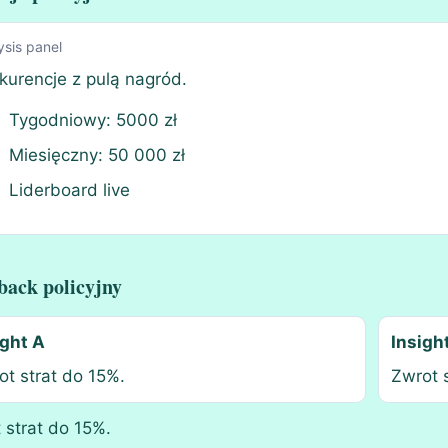
ysis panel
kurencje z pulą nagród.
Tygodniowy: 5000 zł
Miesięczny: 50 000 zł
Liderboard live
back policyjny
ight A
Insigh
ot strat do 15%.
Zwrot 
 strat do 15%.