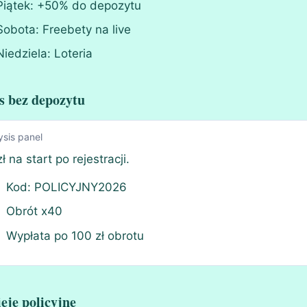
Piątek: +50% do depozytu
Sobota: Freebety na live
Niedziela: Loteria
s bez depozytu
ysis panel
ł na start po rejestracji.
Kod: POLICYJNY2026
Obrót x40
Wypłata po 100 zł obrotu
eje policyjne