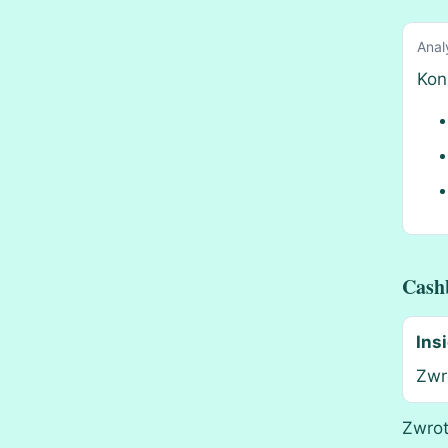
Anal
Kon
Cash
Ins
Zwr
Zwrot