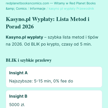
redplanetbooksncomics.com — Witamy w Red Planet Books
&amp; Comics
/
Informacje
/
kasyno pl wypłaty Przewodnik
Kasyno.pl Wypłaty: Lista Metod i
Porad 2026
Kasyno.pl wypłaty
– szybka lista metod i tipów
na 2026. Od BLIK po krypto, czasy od 5 min.
BLIK i szybkie przelewy
Insight A
Najszybsze: 5-15 min, 0% fee do
Insight B
5000 zł.