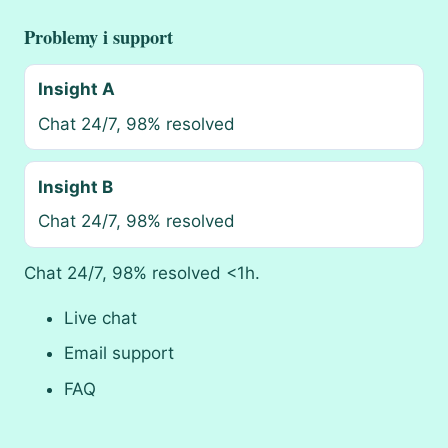
Problemy i support
Insight A
Chat 24/7, 98% resolved
Insight B
Chat 24/7, 98% resolved
Chat 24/7, 98% resolved <1h.
Live chat
Email support
FAQ