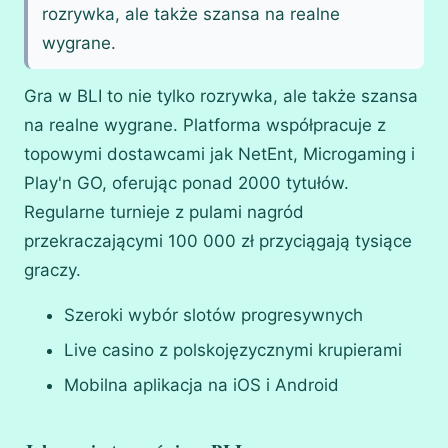
rozrywka, ale także szansa na realne
wygrane.
Gra w BLI to nie tylko rozrywka, ale także szansa
na realne wygrane. Platforma współpracuje z
topowymi dostawcami jak NetEnt, Microgaming i
Play'n GO, oferując ponad 2000 tytułów.
Regularne turnieje z pulami nagród
przekraczającymi 100 000 zł przyciągają tysiące
graczy.
Szeroki wybór slotów progresywnych
Live casino z polskojęzycznymi krupierami
Mobilna aplikacja na iOS i Android