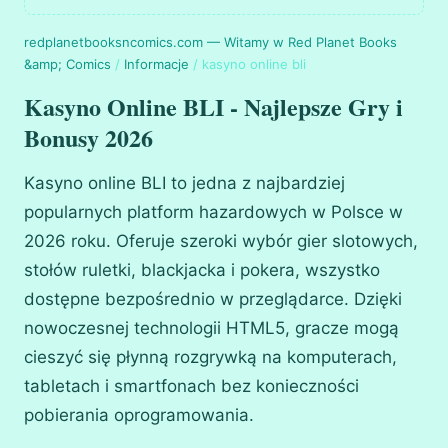
redplanetbooksncomics.com — Witamy w Red Planet Books
&amp; Comics
/
Informacje
/
kasyno online bli
Kasyno Online BLI - Najlepsze Gry i
Bonusy 2026
Kasyno online BLI to jedna z najbardziej
popularnych platform hazardowych w Polsce w
2026 roku. Oferuje szeroki wybór gier slotowych,
stołów ruletki, blackjacka i pokera, wszystko
dostępne bezpośrednio w przeglądarce. Dzięki
nowoczesnej technologii HTML5, gracze mogą
cieszyć się płynną rozgrywką na komputerach,
tabletach i smartfonach bez konieczności
pobierania oprogramowania.