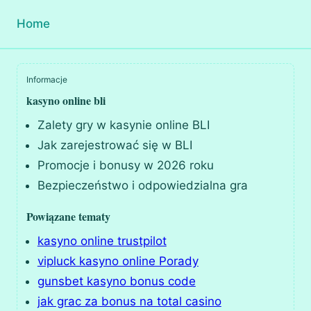
Home
Informacje
kasyno online bli
Zalety gry w kasynie online BLI
Jak zarejestrować się w BLI
Promocje i bonusy w 2026 roku
Bezpieczeństwo i odpowiedzialna gra
Powiązane tematy
kasyno online trustpilot
vipluck kasyno online Porady
gunsbet kasyno bonus code
jak grac za bonus na total casino