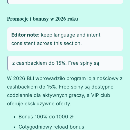
Promocje i bonusy w 2026 roku
Editor note:
keep language and intent
consistent across this section.
z cashbackiem do 15%. Free spiny są
W 2026 BLI wprowadziło program lojalnościowy z
cashbackiem do 15%. Free spiny są dostępne
codziennie dla aktywnych graczy, a VIP club
oferuje ekskluzywne oferty.
Bonus 100% do 1000 zł
Cotygodniowy reload bonus