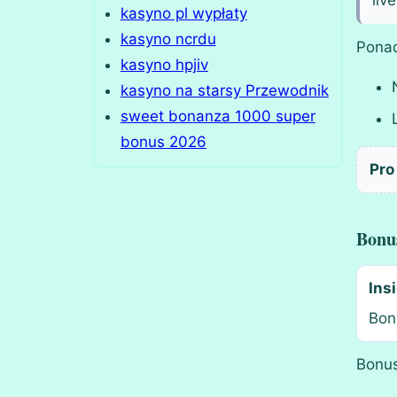
liv
kasyno pl wypłaty
kasyno ncrdu
Ponad
kasyno hpjiv
kasyno na starsy Przewodnik
sweet bonanza 1000 super
bonus 2026
Pro 
Bonu
Ins
Bon
Bonus