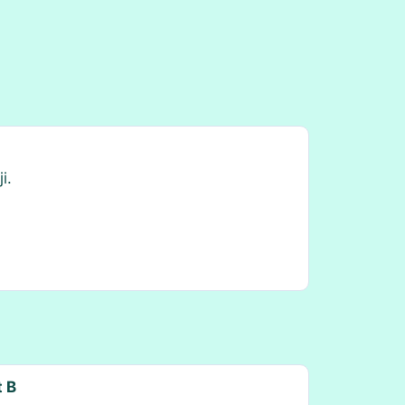
i.
t B