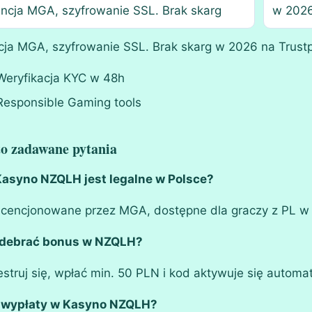
encja MGA, szyfrowanie SSL. Brak skarg
w 2026
cja MGA, szyfrowanie SSL. Brak skarg w 2026 na Trustpi
Weryfikacja KYC w 48h
Responsible Gaming tools
to zadawane pytania
asyno NZQLH jest legalne w Polsce?
licencjonowane przez MGA, dostępne dla graczy z PL w
odebrać bonus w NZQLH?
estruj się, wpłać min. 50 PLN i kod aktywuje się automa
 wypłaty w Kasyno NZQLH?