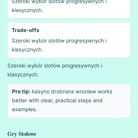
Szeroki wybór slotów progresywnych i
klasycznych.
Trade-offs
Szeroki wybór slotów progresywnych i
klasycznych.
Szeroki wybór slotów progresywnych i
klasycznych.
Pro tip:
kasyno drobnera wrocław works
better with clear, practical steps and
examples.
Gry Stołowe