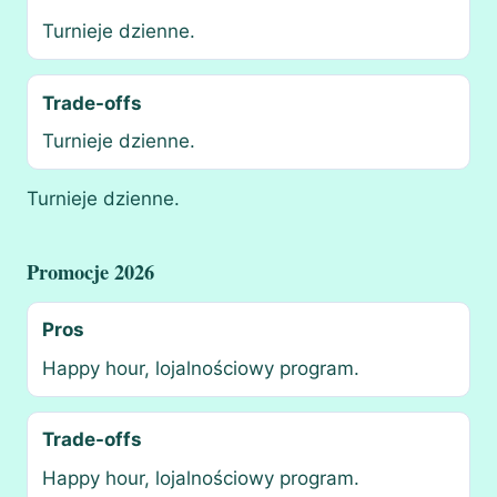
Turnieje dzienne.
Trade-offs
Turnieje dzienne.
Turnieje dzienne.
Promocje 2026
Pros
Happy hour, lojalnościowy program.
Trade-offs
Happy hour, lojalnościowy program.