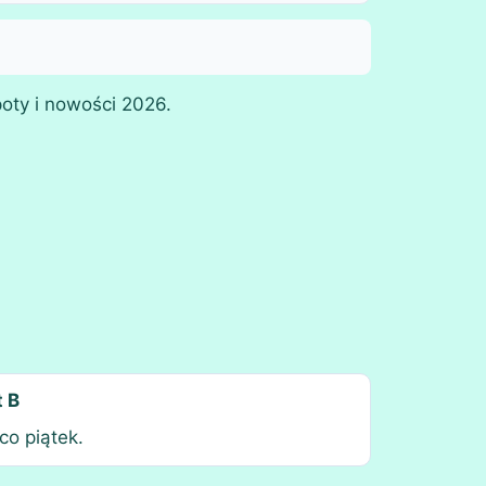
ty i nowości 2026.
t B
co piątek.