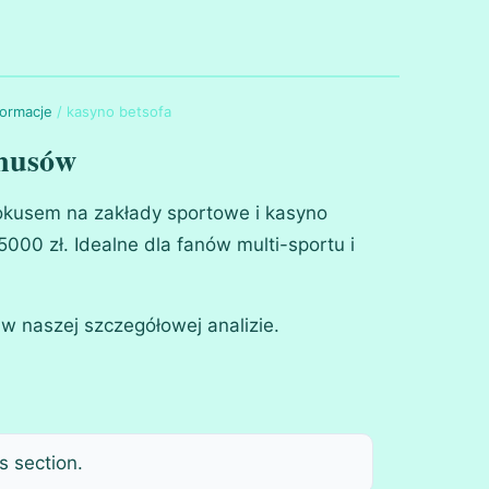
formacje
/
kasyno betsofa
onusów
okusem na zakłady sportowe i kasyno
5000 zł. Idealne dla fanów multi-sportu i
 w naszej szczegółowej analizie.
s section.