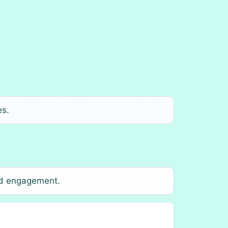
es.
and engagement.