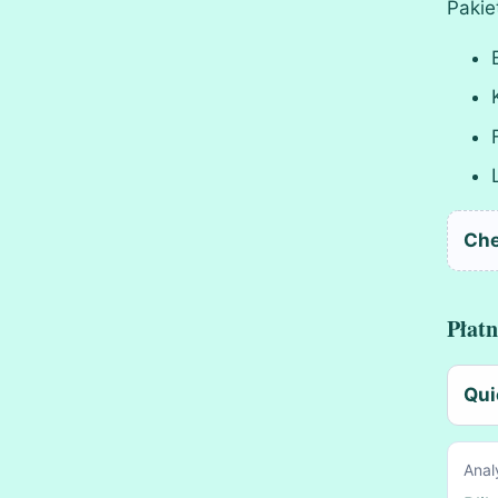
Pakie
Che
Płatn
Qui
Anal