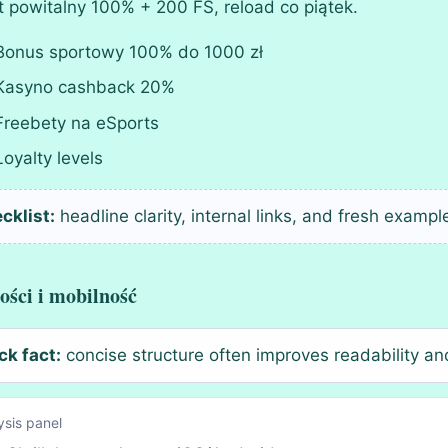
t powitalny 100% + 200 FS, reload co piątek.
Bonus sportowy 100% do 1000 zł
Kasyno cashback 20%
Freebety na eSports
Loyalty levels
cklist:
headline clarity, internal links, and fresh exampl
ości i mobilność
ck fact:
concise structure often improves readability 
ysis panel