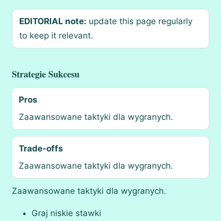
EDITORIAL note:
update this page regularly
to keep it relevant.
Strategie Sukcesu
Pros
Zaawansowane taktyki dla wygranych.
Trade-offs
Zaawansowane taktyki dla wygranych.
Zaawansowane taktyki dla wygranych.
Graj niskie stawki