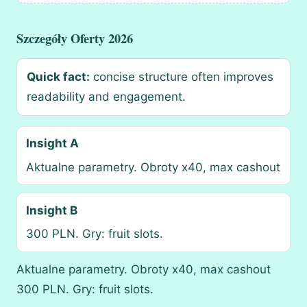
Szczegóły Oferty 2026
Quick fact:
concise structure often improves
readability and engagement.
Insight A
Aktualne parametry. Obroty x40, max cashout
Insight B
300 PLN. Gry: fruit slots.
Aktualne parametry. Obroty x40, max cashout
300 PLN. Gry: fruit slots.