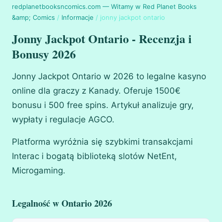
redplanetbooksncomics.com — Witamy w Red Planet Books
&amp; Comics
/
Informacje
/
jonny jackpot ontario
Jonny Jackpot Ontario - Recenzja i
Bonusy 2026
Jonny Jackpot Ontario w 2026 to legalne kasyno
online dla graczy z Kanady. Oferuje 1500€
bonusu i 500 free spins. Artykuł analizuje gry,
wypłaty i regulacje AGCO.
Platforma wyróżnia się szybkimi transakcjami
Interac i bogatą biblioteką slotów NetEnt,
Microgaming.
Legalność w Ontario 2026