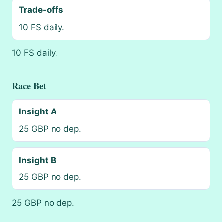
Trade-offs
10 FS daily.
10 FS daily.
Race Bet
Insight A
25 GBP no dep.
Insight B
25 GBP no dep.
25 GBP no dep.