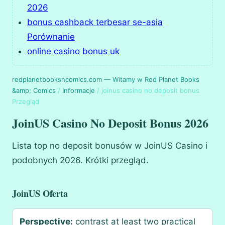
2026
bonus cashback terbesar se-asia
Porównanie
online casino bonus uk
redplanetbooksncomics.com — Witamy w Red Planet Books
&amp; Comics
/
Informacje
/
joinus casino no deposit bonus
Przegląd
JoinUS Casino No Deposit Bonus 2026
Lista top no deposit bonusów w JoinUS Casino i
podobnych 2026. Krótki przegląd.
JoinUS Oferta
Perspective:
contrast at least two practical