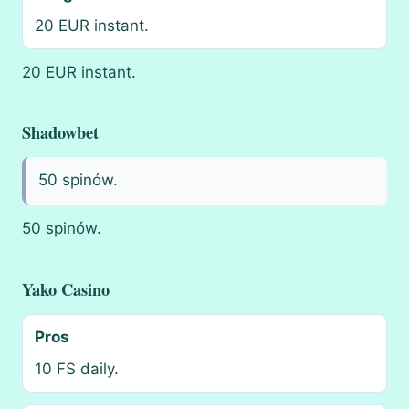
20 EUR instant.
20 EUR instant.
Shadowbet
50 spinów.
50 spinów.
Yako Casino
Pros
10 FS daily.