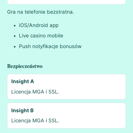
Gra na telefonie bezstratna.
iOS/Android app
Live casino mobile
Push notyfikacje bonusów
Bezpieczeństwo
Insight A
Licencja MGA i SSL.
Insight B
Licencja MGA i SSL.