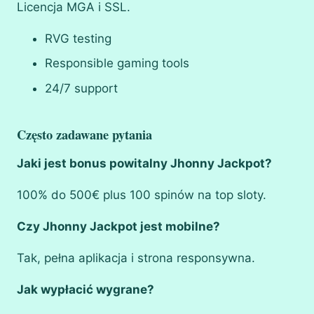
Licencja MGA i SSL.
RVG testing
Responsible gaming tools
24/7 support
Często zadawane pytania
Jaki jest bonus powitalny Jhonny Jackpot?
100% do 500€ plus 100 spinów na top sloty.
Czy Jhonny Jackpot jest mobilne?
Tak, pełna aplikacja i strona responsywna.
Jak wypłacić wygrane?