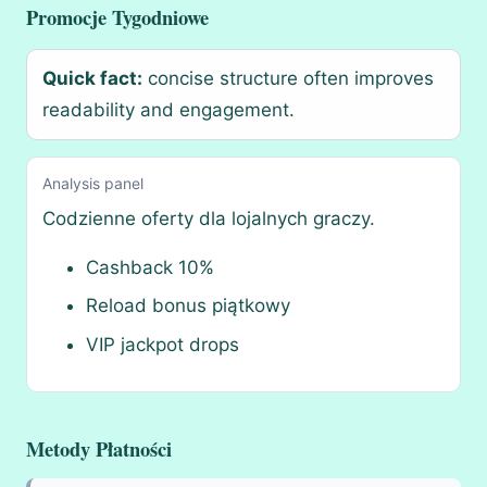
Promocje Tygodniowe
Quick fact:
concise structure often improves
readability and engagement.
Analysis panel
Codzienne oferty dla lojalnych graczy.
Cashback 10%
Reload bonus piątkowy
VIP jackpot drops
Metody Płatności