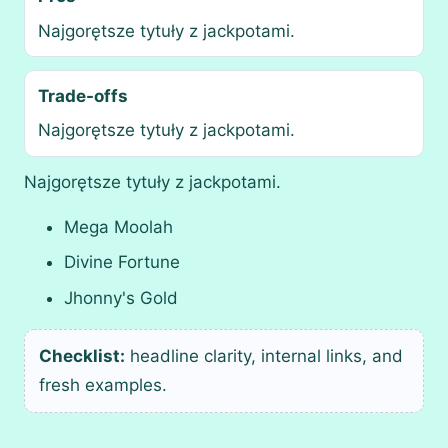
Najgorętsze tytuły z jackpotami.
Trade-offs
Najgorętsze tytuły z jackpotami.
Najgorętsze tytuły z jackpotami.
Mega Moolah
Divine Fortune
Jhonny's Gold
Checklist:
headline clarity, internal links, and
fresh examples.