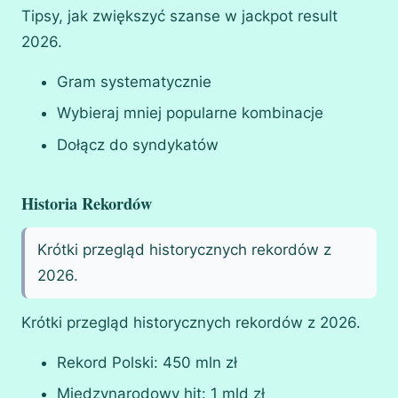
Tipsy, jak zwiększyć szanse w jackpot result
2026.
Gram systematycznie
Wybieraj mniej popularne kombinacje
Dołącz do syndykatów
Historia Rekordów
Krótki przegląd historycznych rekordów z
2026.
Krótki przegląd historycznych rekordów z 2026.
Rekord Polski: 450 mln zł
Międzynarodowy hit: 1 mld zł