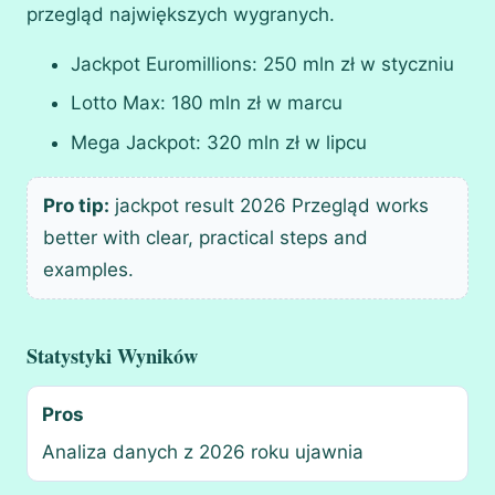
przegląd największych wygranych.
Jackpot Euromillions: 250 mln zł w styczniu
Lotto Max: 180 mln zł w marcu
Mega Jackpot: 320 mln zł w lipcu
Pro tip:
jackpot result 2026 Przegląd works
better with clear, practical steps and
examples.
Statystyki Wyników
Pros
Analiza danych z 2026 roku ujawnia