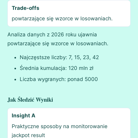
Trade-offs
powtarzające się wzorce w losowaniach.
Analiza danych z 2026 roku ujawnia
powtarzające się wzorce w losowaniach.
Najczęstsze liczby: 7, 15, 23, 42
Średnia kumulacja: 120 mln zł
Liczba wygranych: ponad 5000
Jak Śledzić Wyniki
Insight A
Praktyczne sposoby na monitorowanie
jackpot result