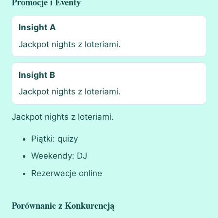
Promocje i Eventy
Insight A
Jackpot nights z loteriami.
Insight B
Jackpot nights z loteriami.
Jackpot nights z loteriami.
Piątki: quizy
Weekendy: DJ
Rezerwacje online
Porównanie z Konkurencją