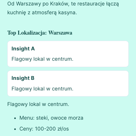
Od Warszawy po Kraków, te restauracje łączą
kuchnię z atmosferą kasyna.
Top Lokalizacja: Warszawa
Insight A
Flagowy lokal w centrum.
Insight B
Flagowy lokal w centrum.
Flagowy lokal w centrum.
Menu: steki, owoce morza
Ceny: 100-200 zł/os