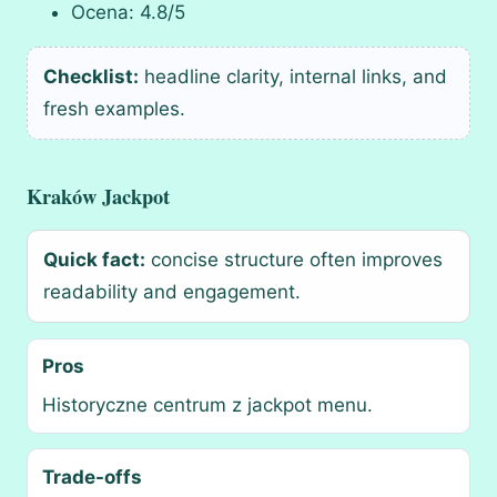
Ocena: 4.8/5
Checklist:
headline clarity, internal links, and
fresh examples.
Kraków Jackpot
Quick fact:
concise structure often improves
readability and engagement.
Pros
Historyczne centrum z jackpot menu.
Trade-offs