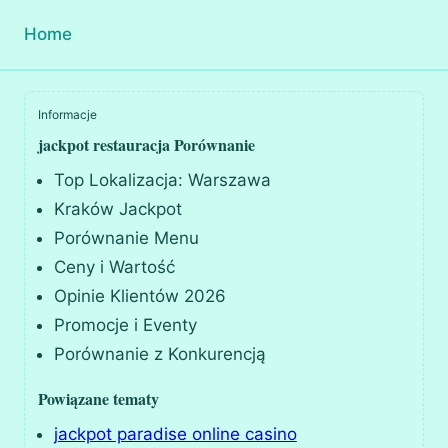
Home
Informacje
jackpot restauracja Porównanie
Top Lokalizacja: Warszawa
Kraków Jackpot
Porównanie Menu
Ceny i Wartość
Opinie Klientów 2026
Promocje i Eventy
Porównanie z Konkurencją
Powiązane tematy
jackpot paradise online casino