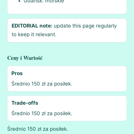
Gdansk: morskie
EDITORIAL note:
update this page regularly
to keep it relevant.
Ceny i Wartość
Pros
Średnio 150 zł za posiłek.
Trade-offs
Średnio 150 zł za posiłek.
Średnio 150 zł za posiłek.