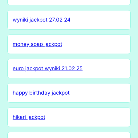
wyniki jackpot 27.02 24
money soap jackpot
euro jackpot wyniki 21.02 25
happy birthday jackpot
hikari jackpot