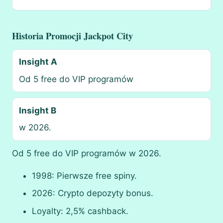
Historia Promocji Jackpot City
Insight A
Od 5 free do VIP programów
Insight B
w 2026.
Od 5 free do VIP programów w 2026.
1998: Pierwsze free spiny.
2026: Crypto depozyty bonus.
Loyalty: 2,5% cashback.