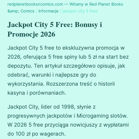
redplanetbooksncomics.com — Witamy w Red Planet Books
&amp; Comics
/
Informacje
/
jackpot city 5 free
Jackpot City 5 Free: Bonusy i
Promocje 2026
Jackpot City 5 free to ekskluzywna promocja w
2026, oferująca 5 free spiny lub 5 zł na start bez
depozytu. Ten artykuł szczegółowo opisuje, jak
odebrać, warunki i najlepsze gry do
wykorzystania. Rozszerzona treść o historii
kasyna i porównaniach.
Jackpot City, lider od 1998, słynie z
progresywnych jackpotów i Microgaming slotów.
W 2026 5 free przyciąga nowicjuszy z wypłatami
do 100 zł po wagerach.