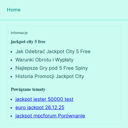
Home
Informacje
jackpot city 5 free
Jak Odebrać Jackpot City 5 Free
Warunki Obrotu i Wypłaty
Najlepsze Gry pod 5 Free Spiny
Historia Promocji Jackpot City
Powiązane tematy
jackpot jester 50000 test
euro jackpot 26.12.25
jackpot mpcforum Porównanie