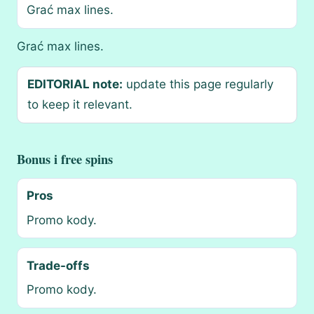
Grać max lines.
Grać max lines.
EDITORIAL note:
update this page regularly
to keep it relevant.
Bonus i free spins
Pros
Promo kody.
Trade-offs
Promo kody.