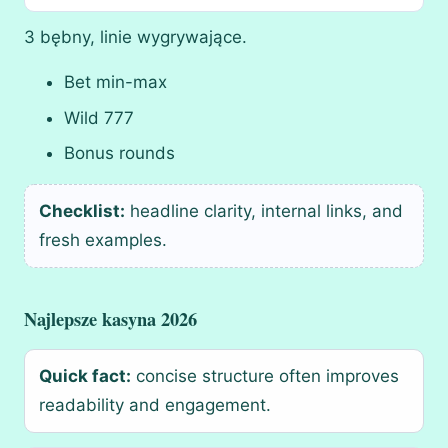
3 bębny, linie wygrywające.
Bet min-max
Wild 777
Bonus rounds
Checklist:
headline clarity, internal links, and
fresh examples.
Najlepsze kasyna 2026
Quick fact:
concise structure often improves
readability and engagement.