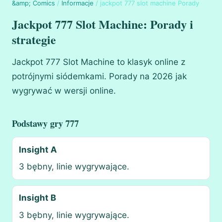
&amp; Comics
/
Informacje
/
jackpot 777 slot machine Porady
Jackpot 777 Slot Machine: Porady i
strategie
Jackpot 777 Slot Machine to klasyk online z
potrójnymi siódemkami. Porady na 2026 jak
wygrywać w wersji online.
Podstawy gry 777
Insight A
3 bębny, linie wygrywające.
Insight B
3 bębny, linie wygrywające.