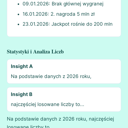
09.01.2026: Brak głównej wygranej
16.01.2026: 2. nagroda 5 mln zł
23.01.2026: Jackpot rośnie do 200 mln
Statystyki i Analiza Liczb
Insight A
Na podstawie danych z 2026 roku,
Insight B
najczęściej losowane liczby to...
Na podstawie danych z 2026 roku, najczęściej
losowane liczby to...