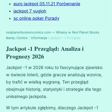
euro jackpot 05.11.21 Porównanie
jackpot 7 yugioh
sc online poker Porady
redplanetbooksncomics.com — Witamy w Red Planet Books
&amp; Comics
/
Informacje
/
jackpot -1 Przegląd
Jackpot -1 Przegląd: Analiza i
Prognozy 2026
Jackpot -1 w 2026 roku to fascynujące zjawisko
w świecie loterii, gdzie gracze analizują wzorce,
by trafić w wielką wygraną. Ten przegląd
obejmuje historię, statystyki i strategie dla tego
unikalnego jackpota.
W tym artykule zgłębimy, dlaczego Jackpot -1