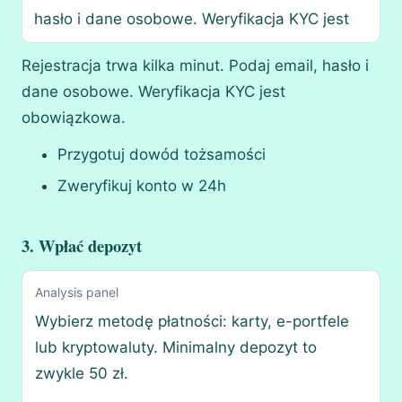
hasło i dane osobowe. Weryfikacja KYC jest
Rejestracja trwa kilka minut. Podaj email, hasło i
dane osobowe. Weryfikacja KYC jest
obowiązkowa.
Przygotuj dowód tożsamości
Zweryfikuj konto w 24h
3. Wpłać depozyt
Analysis panel
Wybierz metodę płatności: karty, e-portfele
lub kryptowaluty. Minimalny depozyt to
zwykle 50 zł.