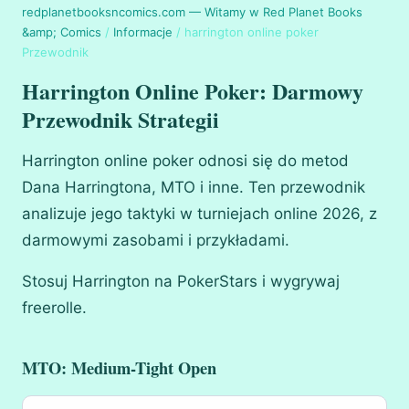
redplanetbooksncomics.com — Witamy w Red Planet Books
&amp; Comics
/
Informacje
/
harrington online poker
Przewodnik
Harrington Online Poker: Darmowy
Przewodnik Strategii
Harrington online poker odnosi się do metod
Dana Harringtona, MTO i inne. Ten przewodnik
analizuje jego taktyki w turniejach online 2026, z
darmowymi zasobami i przykładami.
Stosuj Harrington na PokerStars i wygrywaj
freerolle.
MTO: Medium-Tight Open