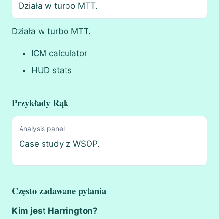
Działa w turbo MTT.
Działa w turbo MTT.
ICM calculator
HUD stats
Przykłady Rąk
Analysis panel
Case study z WSOP.
Często zadawane pytania
Kim jest Harrington?