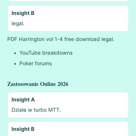
Insight B
legal.
PDF Harrington vol 1-4 free download legal.
YouTube breakdowns
Poker forums
Zastosowanie Online 2026
Insight A
Działa w turbo MTT.
Insight B