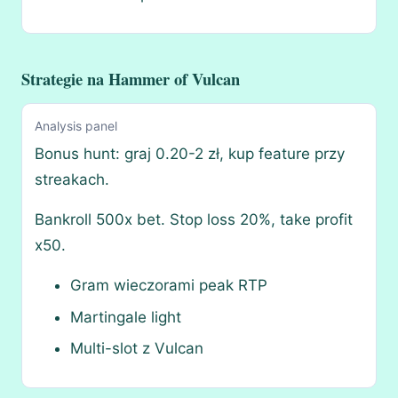
Strategie na Hammer of Vulcan
Analysis panel
Bonus hunt: graj 0.20-2 zł, kup feature przy
streakach.
Bankroll 500x bet. Stop loss 20%, take profit
x50.
Gram wieczorami peak RTP
Martingale light
Multi-slot z Vulcan