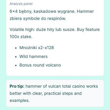
Analysis panel
6x4 bębny, kaskadowe wygrane. Hammer
zbiera symbole do respinów.
Volatile high: duże hity lub susze. Buy feature
100x stake.
Mnożniki x2-x128
Wild hammers
Bonus round volcano
Pro tip:
hammer of vulcan total casino works
better with clear, practical steps and
examples.